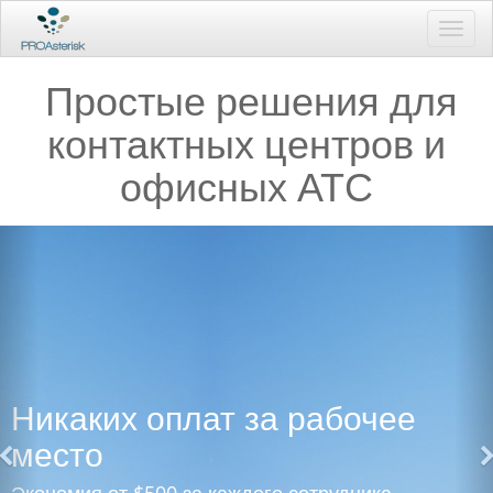
Toggl
navig
Простые решения для
контактных центров и
офисных АТС
Никаких оплат за рабочее
место